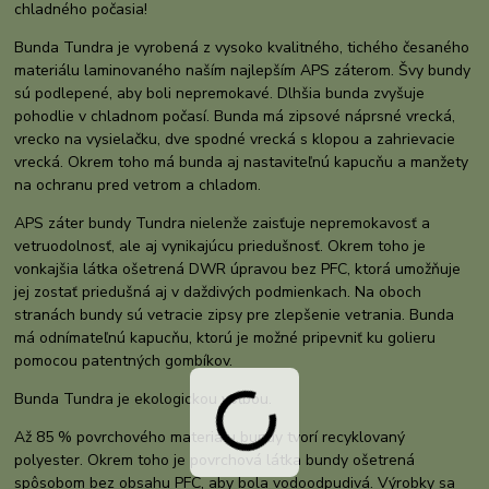
chladného počasia!
Bunda Tundra je vyrobená z vysoko kvalitného, ​​tichého česaného
materiálu laminovaného naším najlepším APS záterom. Švy bundy
sú podlepené, aby boli nepremokavé. Dlhšia bunda zvyšuje
pohodlie v chladnom počasí. Bunda má zipsové náprsné vrecká,
vrecko na vysielačku, dve spodné vrecká s klopou a zahrievacie
vrecká. Okrem toho má bunda aj nastaviteľnú kapucňu a manžety
na ochranu pred vetrom a chladom.
APS záter bundy Tundra nielenže zaisťuje nepremokavosť a
vetruodolnosť, ale aj vynikajúcu priedušnosť. Okrem toho je
vonkajšia látka ošetrená DWR úpravou bez PFC, ktorá umožňuje
jej zostať priedušná aj v daždivých podmienkach. Na oboch
stranách bundy sú vetracie zipsy pre zlepšenie vetrania. Bunda
má odnímateľnú kapucňu, ktorú je možné pripevniť ku golieru
pomocou patentných gombíkov.
Bunda Tundra je ekologickou voľbou.
Až 85 % povrchového materiálu bundy tvorí recyklovaný
polyester. Okrem toho je povrchová látka bundy ošetrená
spôsobom bez obsahu PFC, aby bola vodoodpudivá. Výrobky sa