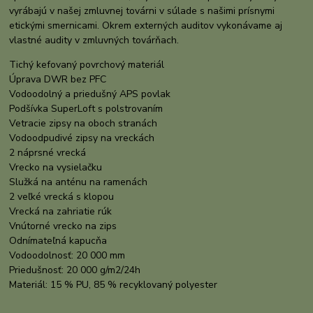
vyrábajú v našej zmluvnej továrni v súlade s našimi prísnymi
etickými smernicami. Okrem externých auditov vykonávame aj
vlastné audity v zmluvných továrňach.
Tichý kefovaný povrchový materiál
Úprava DWR bez PFC
Vodoodolný a priedušný APS povlak
Podšívka SuperLoft s polstrovaním
Vetracie zipsy na oboch stranách
Vodoodpudivé zipsy na vreckách
2 náprsné vrecká
Vrecko na vysielačku
Služká na anténu na ramenách
2 veľké vrecká s klopou
Vrecká na zahriatie rúk
Vnútorné vrecko na zips
Odnímateľná kapucňa
Vodoodolnosť: 20 000 mm
Priedušnosť: 20 000 g/m2/24h
Materiál: 15 % PU, 85 % recyklovaný polyester