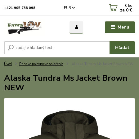
0
ks
EUR
+421 905 788 098
za
0 €
Menu
Hľadať
Úvod
Pánske poľovnícke oblečenie
Alaska Tundra Ms Jacket Brown NEW
Alaska Tundra Ms Jacket Brown
NEW