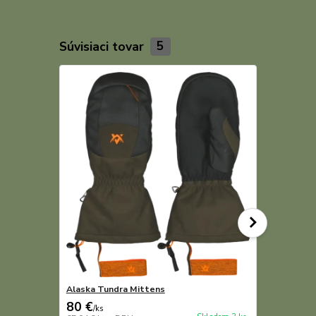
Súvisiaci tovar
5
Alaska Tundra Mittens
Alaska Tun
80 €
240 €
/
ks
/
ks