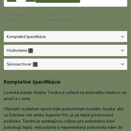
Číslo produktu:
2538
Značka:
Alaska Elk 1795
Kompletné špecifikácie
Hodnotenie
0
Súvisiaci tovar
5
Kompletné špecifikácie
Lovecká bunda Alaska Tundra je určená na poľovačku neskoro na
jeseň a v zime.
Hlavným rozdielom oproti iným poľovníckym bundám Alaska, ako
sú Extreme Lite alebo Superior Pro, je jej teplá polstrovaná
podšívka. Tundra je vynikajúcou voľbou pre poľovníkov, ktorí
potrebujú teplý, vetruodolný a nepremokavý poľovnícky odev do