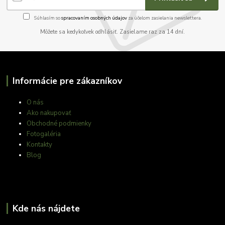
Súhlasím so
spracovaním osobných údajov
za účelom zasielania newslettera.
Môžete sa kedykoľvek odhlásiť. Zasielame raz za 14 dní.
Informácie pre zákazníkov
O nás
Ako nakupovať
Obchodné podmienky
Fotogaléria
Kontakty
Blog
Kde nás nájdete