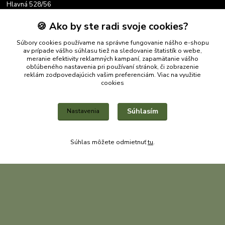
Hlavná 528/56
038 04 Bystrička
🍪 Ako by ste radi svoje cookies?
okres Martin
Súbory cookies používame na správne fungovanie nášho e-shopu
av prípade vášho súhlasu tiež na sledovanie štatistík o webe,
meranie efektivity reklamných kampaní, zapamätanie vášho
obľúbeného nastavenia pri používaní stránok, či zobrazenie
Kontakty
reklám zodpovedajúcich vašim preferenciám.
Viac na využitie
cookies
+421 905 788 098
Súhlasím
Nastavenia
fatralovshop@gmail.com
Súhlas môžete odmietnuť
tu
.
Upravit sběr cookies.
Vytvorené na
Eshop-rychlo.sk