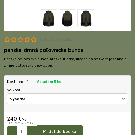
Ohodnotiť produkt
pánska zimná poľovnícka bunda
Pánska poľovnícka bunda Alaska Tundra, určená na neskoré jesenné a
zimné poľovačky.
celý popis
Dostupnosť
Skladom 5 ks
Veľkosť
240 €
/
ks
195,12 €
bez DPH
Pridať do košíka