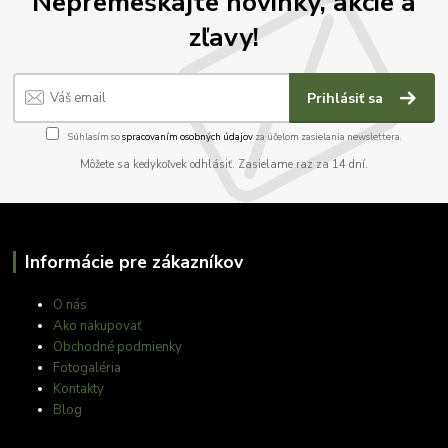
Nepremeškajte novinky, akcie a
zľavy!
Prihlásiť sa
Súhlasím so
spracovaním osobných údajov
za účelom zasielania newslettera.
Môžete sa kedykoľvek odhlásiť. Zasielame raz za 14 dní.
Informácie pre zákazníkov
O nás
Ako nakupovať
Obchodné podmienky
Fotogaléria
Kontakty
Blog