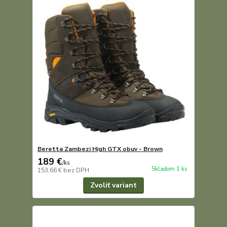
Beretta Zambezi High GTX obuv - Brown
189 €
/
ks
Skladom 1 ks
153,66 €
bez DPH
Zvoliť variant