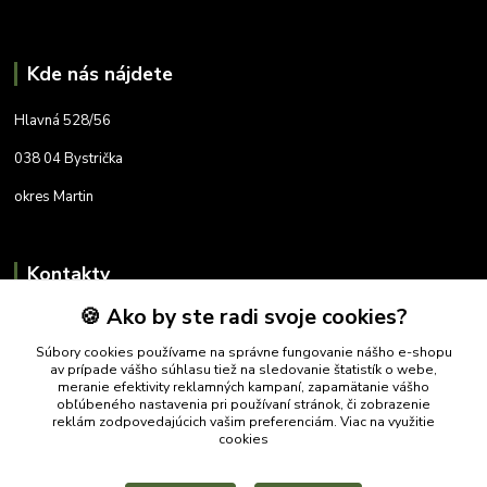
Kde nás nájdete
Hlavná 528/56
038 04 Bystrička
okres Martin
Kontakty
🍪 Ako by ste radi svoje cookies?
+421 905 788 098
Súbory cookies používame na správne fungovanie nášho e-shopu
fatralovshop@gmail.com
av prípade vášho súhlasu tiež na sledovanie štatistík o webe,
meranie efektivity reklamných kampaní, zapamätanie vášho
obľúbeného nastavenia pri používaní stránok, či zobrazenie
reklám zodpovedajúcich vašim preferenciám.
Viac na využitie
cookies