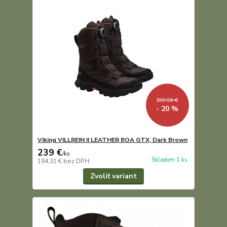
299,90 €
- 20 %
Viking VILLREIN II LEATHER BOA GTX, Dark Brown
239 €
/
ks
Skladom 1 ks
194,31 €
bez DPH
Zvoliť variant