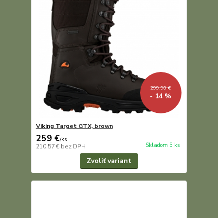
299,90 €
- 14 %
Viking Target GTX, brown
259 €
/
ks
Skladom 5 ks
210,57 €
bez DPH
Zvoliť variant