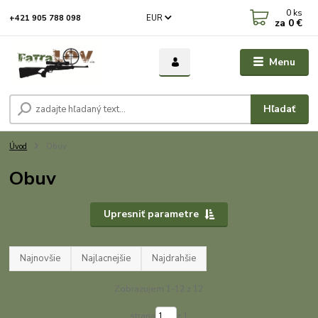
0
ks
EUR
+421 905 788 098
za
0 €
Menu
Hľadať
Úvod
Obuv
Obuv
Upresniť parametre
Najnovšie
Najlacnejšie
Najdrahšie
Zobrazujem 1-12 z 12
strana
z 1