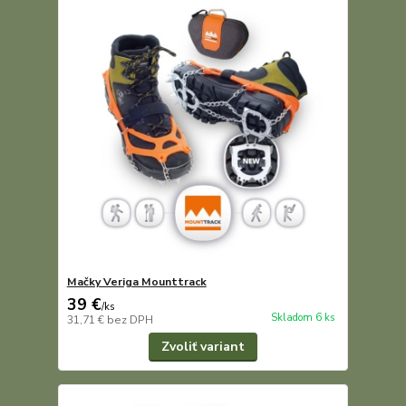
Mačky Veriga Mounttrack
39 €
/
ks
Skladom 6 ks
31,71 €
bez DPH
Zvoliť variant