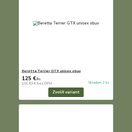
Beretta Terrier GTX unisex obuv
125 €
/
ks
Skladom 2 ks
101,63 €
bez DPH
Zvoliť variant