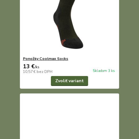
Ponožky Coolmax Socks
13 €
/
ks
Skladom 3 ks
10,57 €
bez DPH
Zvoliť variant