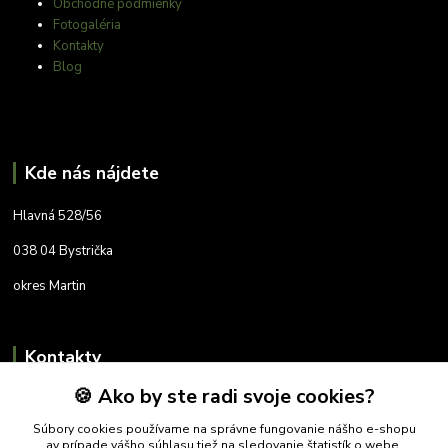
Obchodné podmienky
Fotogaléria
Kontakty
Blog
Kde nás nájdete
Hlavná 528/56
038 04 Bystrička
okres Martin
Kontakty
🍪 Ako by ste radi svoje cookies?
+421 905 788 098
Súbory cookies používame na správne fungovanie nášho e-shopu
fatralovshop@gmail.com
av prípade vášho súhlasu tiež na sledovanie štatistík o webe,