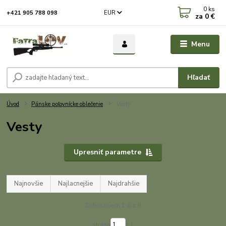
0
ks
EUR
+421 905 788 098
za
0 €
Menu
Hľadať
Úvod
Pánske poľovnícke oblečenie
Vesty
Vesty
Upresniť parametre
Najnovšie
Najlacnejšie
Najdrahšie
Zobrazujem 1-6 z 6
strana
z 1