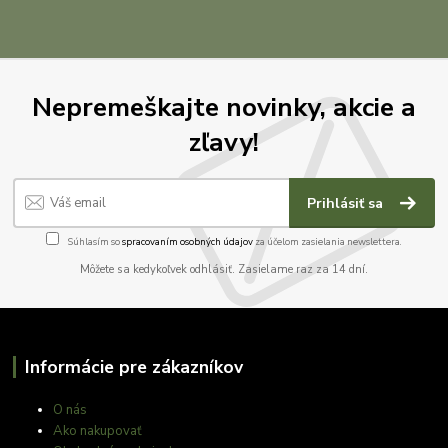
Nepremeškajte novinky, akcie a
zľavy!
Prihlásiť sa
Súhlasím so
spracovaním osobných údajov
za účelom zasielania newslettera.
Môžete sa kedykoľvek odhlásiť. Zasielame raz za 14 dní.
Informácie pre zákazníkov
O nás
Ako nakupovať