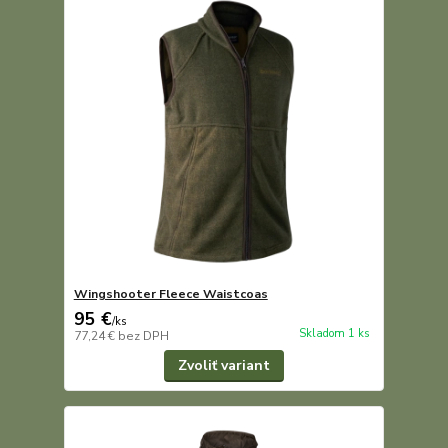
Wingshooter Fleece Waistcoas
95 €
/
ks
Skladom 1 ks
77,24 €
bez DPH
Zvoliť variant