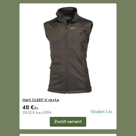
Hart CLEEF-V vesta
48 €
/
ks
Skladom 1 ks
39,02 €
bez DPH
Zvoliť variant