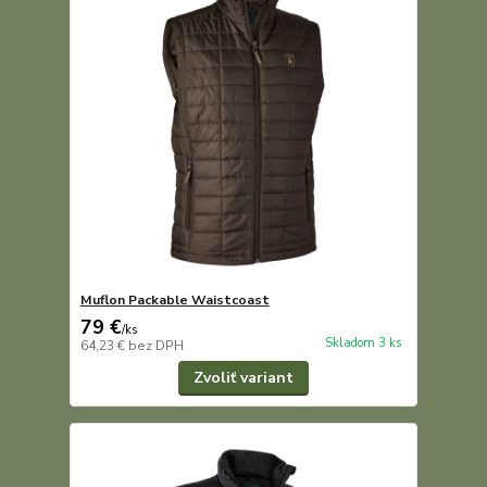
Muflon Packable Waistcoast
79 €
/
ks
Skladom 3 ks
64,23 €
bez DPH
Zvoliť variant