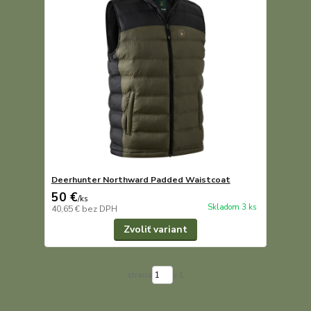
Deerhunter Northward Padded Waistcoat
50 €
/
ks
Skladom 3 ks
40,65 €
bez DPH
Zvoliť variant
strana
z 1