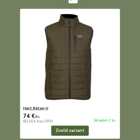
Hart Batan-V
74 €
/
ks
Skladom 1 ks
60,16 €
bez DPH
Zvoliť variant