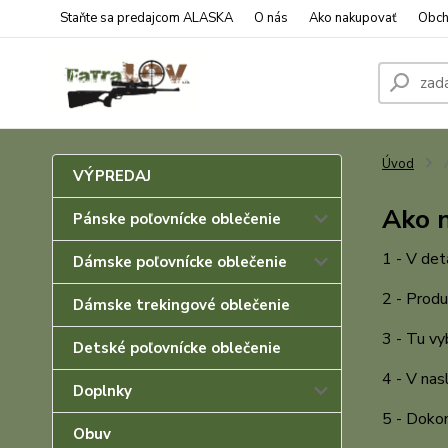
Staňte sa predajcom ALASKA
O nás
Ako nakupovať
Obch
Úvod
A
VÝPREDAJ
Ako 
Pánske poľovnícke oblečenie
1 - V det
Dámske poľovnícke oblečenie
2 - Produ
Dámske trekingové oblečenie
3 - Tu vy
Detské poľovnícke oblečenie
4 - V nas
Doplnky
5 - Dokon
Obuv