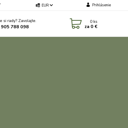
Y
Prihlásenie
EUR
e si rady? Zavolajte.
0
ks
za
0 €
 905 788 098