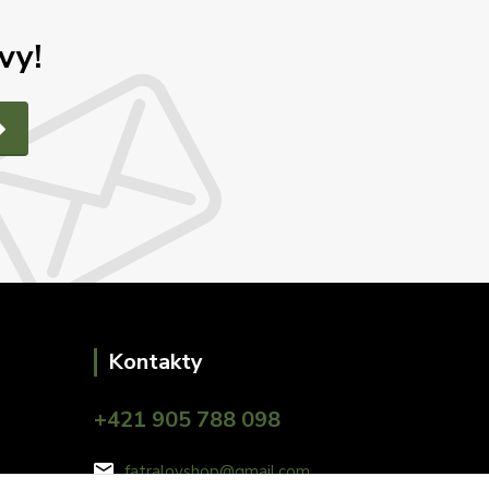
vy!
Kontakty
+421 905 788 098
fatralovshop@gmail.com