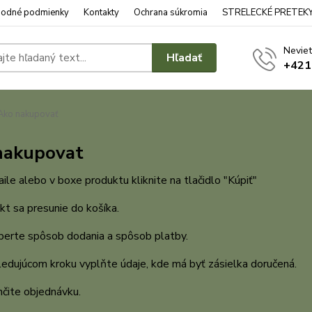
odné podmienky
Kontakty
Ochrana súkromia
STRELECKÉ PRETEK
Neviet
Hľadať
+421
ko nakupovať
nakupovat
aile alebo v boxe produktu kliknite na tlačidlo "Kúpiť"
kt sa presunie do košíka.
berte spôsob dodania a spôsob platby.
ledujúcom kroku vyplňte údaje, kde má byť zásielka doručená.
čite objednávku.