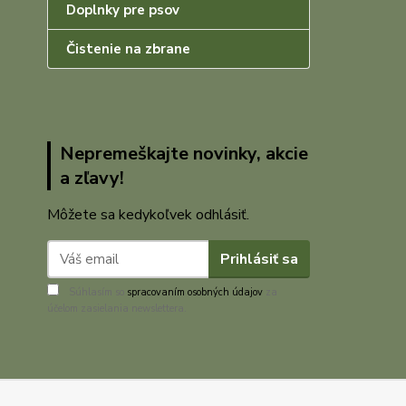
Doplnky pre psov
Čistenie na zbrane
Nepremeškajte novinky, akcie
a zľavy!
Môžete sa kedykoľvek odhlásiť.
Prihlásiť sa
Súhlasím so
spracovaním osobných údajov
za
účelom zasielania newslettera.