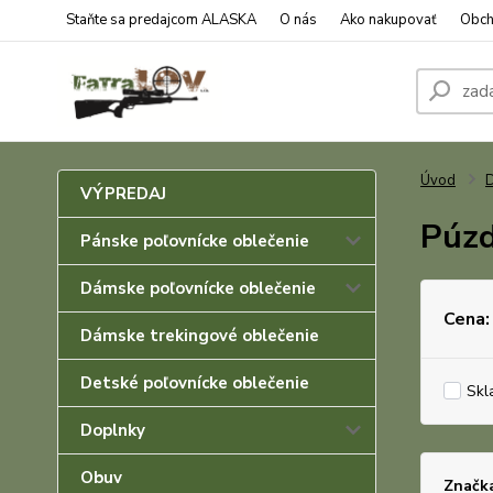
Staňte sa predajcom ALASKA
O nás
Ako nakupovať
Obch
Úvod
D
VÝPREDAJ
Púzd
Pánske poľovnícke oblečenie
Dámske poľovnícke oblečenie
Cena:
Dámske trekingové oblečenie
Detské poľovnícke oblečenie
Skl
Doplnky
Obuv
Značk