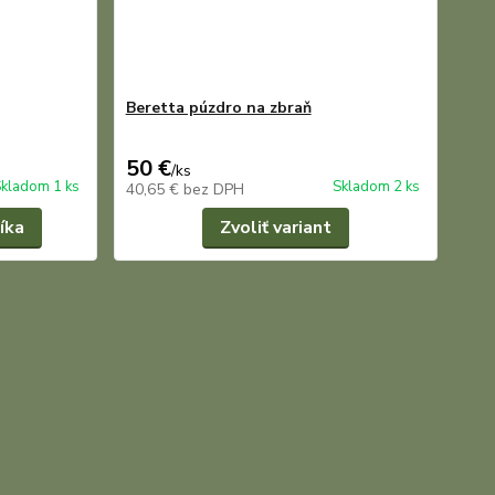
Beretta púzdro na zbraň
50 €
/
ks
kladom 1 ks
Skladom 2 ks
40,65 €
bez DPH
íka
Zvoliť variant