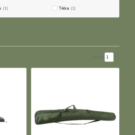
o
(1)
Tikka
(1)
strana
z 1