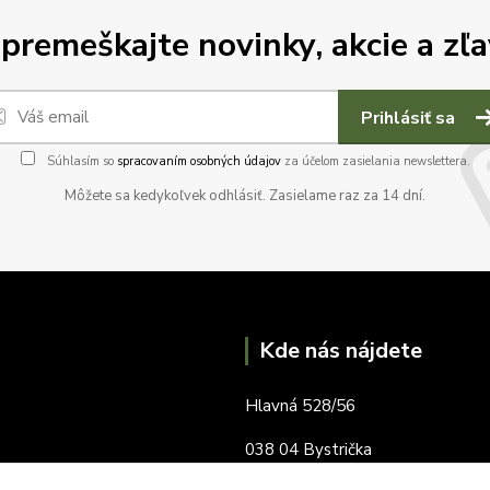
premeškajte novinky, akcie a zľa
Prihlásiť sa
Súhlasím so
spracovaním osobných údajov
za účelom zasielania newslettera.
Môžete sa kedykoľvek odhlásiť. Zasielame raz za 14 dní.
Kde nás nájdete
Hlavná 528/56
038 04 Bystrička