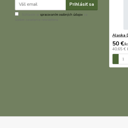
Prihlásiť sa
Súhlasím so
spracovaním osobných údajov
za
účelom zasielania newslettera.
Alaska 
50 €
/
k
40,65 €