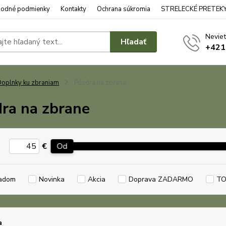
odné podmienky
Kontakty
Ochrana súkromia
STRELECKÉ PRETEK
Neviet
Hľadať
+421
oplnky ku zbraniam
Púzdra na zbrane
ra na zbrane
€
Od
adom
Novinka
Akcia
Doprava ZADARMO
TO
a