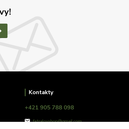
vy!
Kontakty
+421 905 788 098
fatralovshop@gmail.com