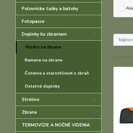
Ala
Poľovnícke tašky a batohy
Fotopasce
Doplnky ku zbraniam
Najnov
Púzdra na zbrane
Zobrazuje
Remene na zbrane
Čistenie a starostlivosť o zbraň
Ostatné doplnky
Strelivo
Zbrane
TERMOVÍZIE A NOČNÉ VIDENIA