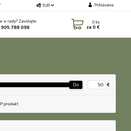
Y
Prihlásenie
EUR
e si rady? Zavolajte.
0
ks
za
0 €
 905 788 098
Do
€
P produkt