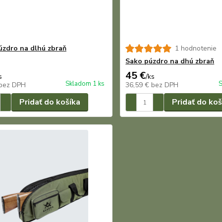
úzdro na dlhú zbraň
1 hodnotenie
Sako púzdro na dhú zbraň
45 €
s
/
ks
Skladom 1 ks
S
bez DPH
36,59 €
bez DPH
Pridať do košíka
Pridať do koš