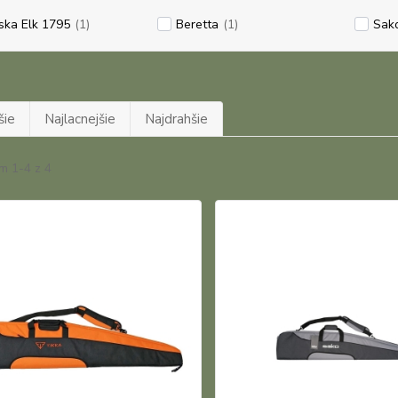
ska Elk 1795
(1)
Beretta
(1)
Sak
šie
Najlacnejšie
Najdrahšie
m 1-4 z 4