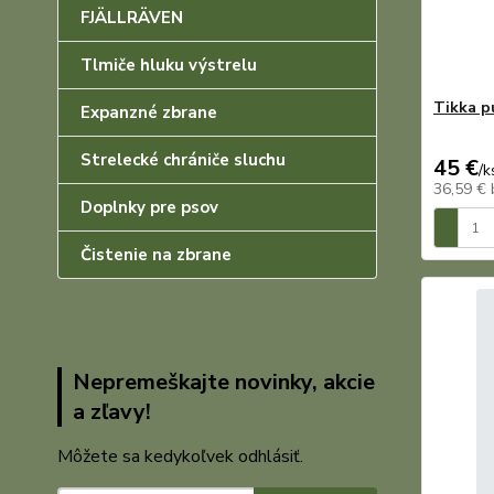
FJÄLLRÄVEN
Tlmiče hluku výstrelu
Tikka p
Expanzné zbrane
Strelecké chrániče sluchu
45 €
/
k
36,59 €
Doplnky pre psov
Čistenie na zbrane
Nepremeškajte novinky, akcie
a zľavy!
Môžete sa kedykoľvek odhlásiť.