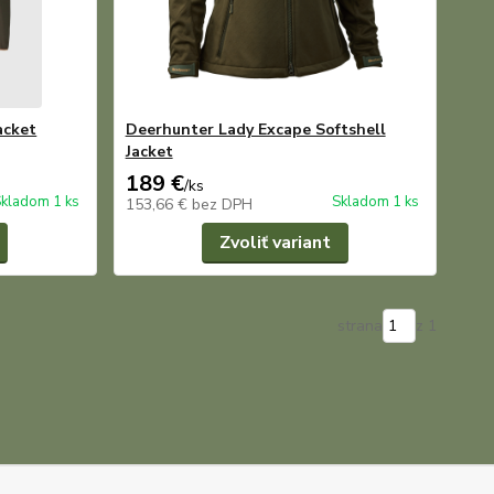
acket
Deerhunter Lady Excape Softshell
Jacket
189 €
/
ks
kladom 1 ks
Skladom 1 ks
153,66 €
bez DPH
Zvoliť variant
strana
z 1