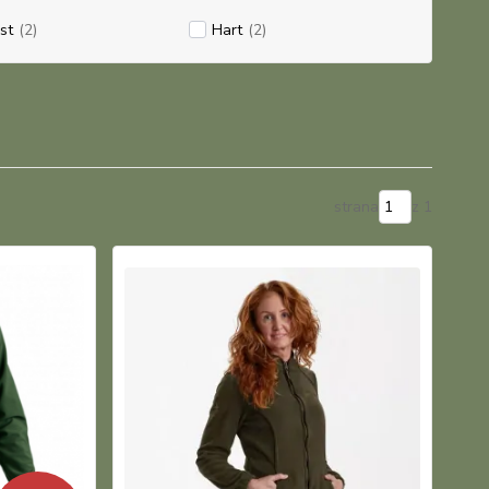
st
(2)
Hart
(2)
strana
z 1