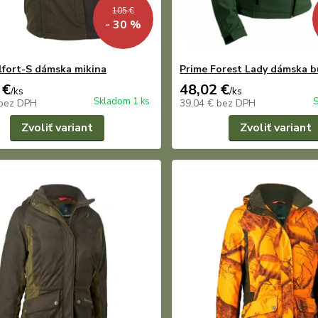
105 €
- 30 %
lfort-S dámska mikina
Prime Forest Lady dámska 
 €
48,02 €
/
ks
/
ks
Skladom 1 ks
S
bez DPH
39,04 €
bez DPH
Zvoliť variant
Zvoliť variant