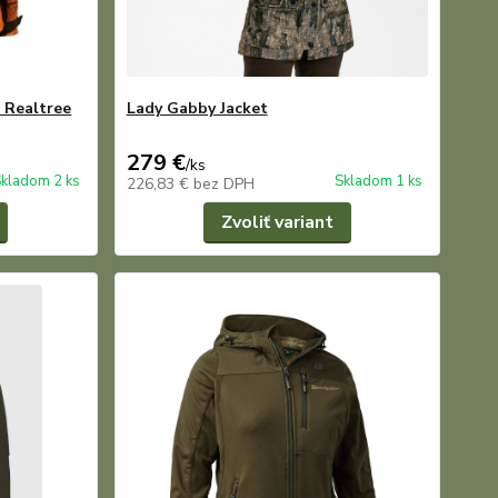
- Realtree
Lady Gabby Jacket
279 €
/
ks
kladom 2 ks
Skladom 1 ks
226,83 €
bez DPH
Zvoliť variant