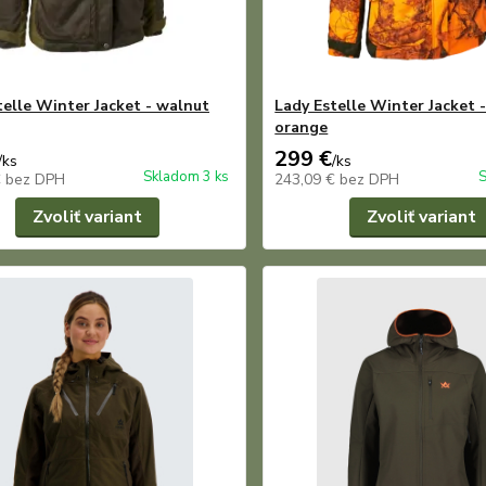
telle Winter Jacket - walnut
Lady Estelle Winter Jacket 
orange
299 €
/
ks
/
ks
Skladom 3 ks
S
€
bez DPH
243,09 €
bez DPH
Zvoliť variant
Zvoliť variant