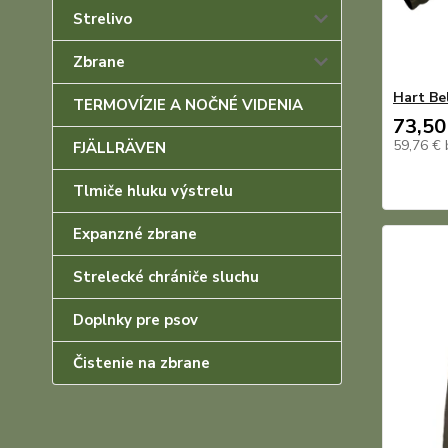
Strelivo
Zbrane
Hart Be
TERMOVÍZIE A NOČNÉ VIDENIA
73,50
59,76 €
FJÄLLRÄVEN
Tlmiče hluku výstrelu
Expanzné zbrane
Strelecké chrániče sluchu
Doplnky pre psov
Čistenie na zbrane