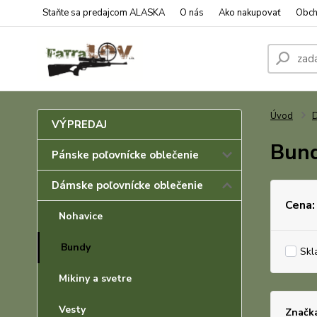
Staňte sa predajcom ALASKA
O nás
Ako nakupovať
Obch
Úvod
D
VÝPREDAJ
Bun
Pánske poľovnícke oblečenie
Dámske poľovnícke oblečenie
Cena:
Nohavice
Bundy
Skl
Mikiny a svetre
Vesty
Značk