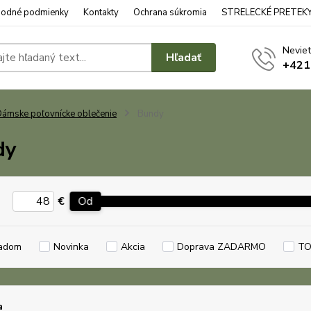
odné podmienky
Kontakty
Ochrana súkromia
STRELECKÉ PRETEK
Neviet
Hľadať
+421
ámske poľovnícke oblečenie
Bundy
dy
€
Od
adom
Novinka
Akcia
Doprava ZADARMO
TO
a