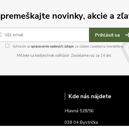
premeškajte novinky, akcie a zľa
Prihlásiť sa
Súhlasím so
spracovaním osobných údajov
za účelom zasielania newslettera.
Môžete sa kedykoľvek odhlásiť. Zasielame raz za 14 dní.
Kde nás nájdete
Hlavná 528/56
038 04 Bystrička