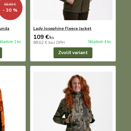
68,60 €
- 30 %
bunda
Lady Josephine Fleece Jacket
109 €
/
ks
kladom 1 ks
Skladom 4 ks
88,62 €
bez DPH
Zvoliť variant