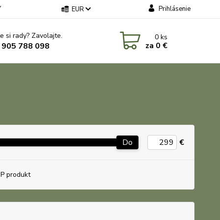
Y
Prihlásenie
EUR
e si rady? Zavolajte.
0
ks
za
0 €
 905 788 098
Do
€
P produkt