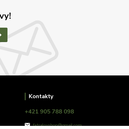
vy!
Kontakty
+421 905 788 098
fatralovshop@gmail.com