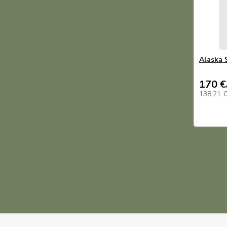
Alaska 
170 €
138,21 