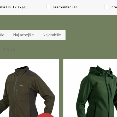
ska Elk 1795
(4)
Deerhunter
(14)
Fore
šie
Najlacnejšie
Najdrahšie
m 1-9 z 9