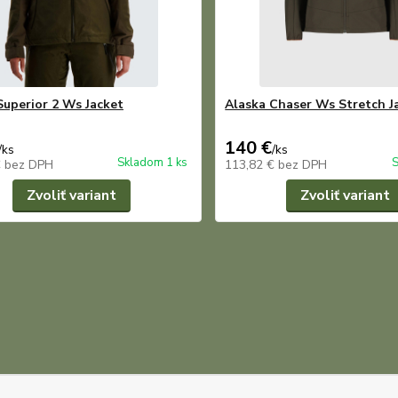
Superior 2 Ws Jacket
Alaska Chaser Ws Stretch J
140 €
/
ks
/
ks
Skladom 1 ks
S
€
bez DPH
113,82 €
bez DPH
Zvoliť variant
Zvoliť variant