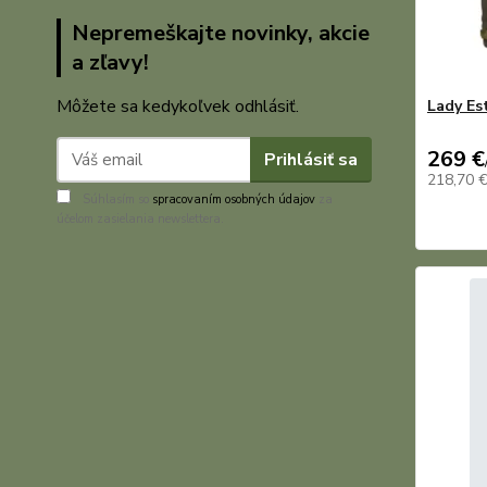
Nepremeškajte novinky, akcie
a zľavy!
Môžete sa kedykoľvek odhlásiť.
Lady Es
269 €
Prihlásiť sa
218,70 
Súhlasím so
spracovaním osobných údajov
za
účelom zasielania newslettera.