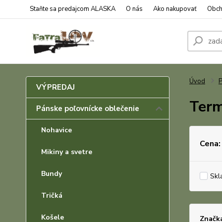
Staňte sa predajcom ALASKA
O nás
Ako nakupovať
Obch
Úvod
P
VÝPREDAJ
Term
Pánske poľovnícke oblečenie
Nohavice
Cena:
Mikiny a svetre
Bundy
Skl
Tričká
Košele
Značk