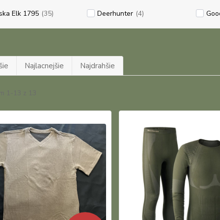
ska Elk 1795
(35)
Deerhunter
(4)
Goo
šie
Najlacnejšie
Najdrahšie
m 1-13 z 13