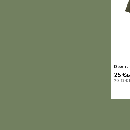
Deerhun
25 €
/
k
20,33 €