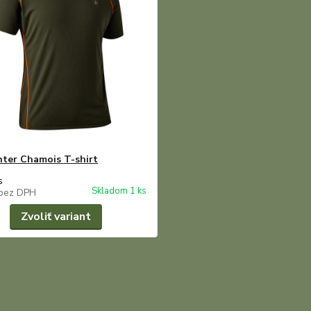
ter Chamois T-shirt
s
Skladom 1 ks
bez DPH
Zvoliť variant