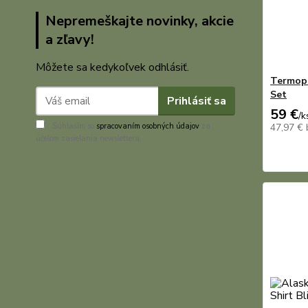
Nepremeškajte novinky, akcie
a zľavy!
Môžete sa kedykoľvek odhlásiť.
Termopr
Set
Prihlásiť sa
59 €
/
k
Súhlasím so
spracovaním osobných údajov
za
47,97 €
účelom zasielania newslettera.