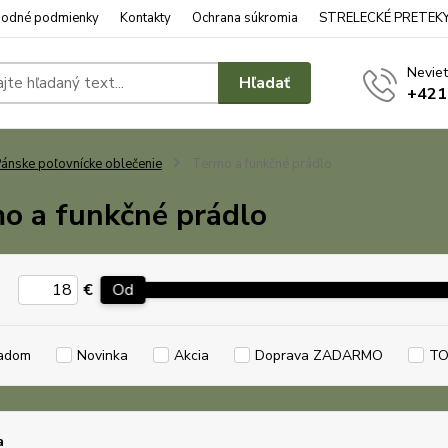
odné podmienky
Kontakty
Ochrana súkromia
STRELECKÉ PRETEK
Neviet
Hľadať
+421
ánske poľovnícke oblečenie
Termo a funkčné prádlo
o a funkčné prádlo
€
Od
adom
Novinka
Akcia
Doprava ZADARMO
TO
a