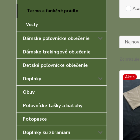
Ala
Termo a funkčné prádlo
Vesty
Dámske poľovnícke oblečenie
Najnov
Dámske trekingové oblečenie
Zobrazuje
Detské poľovnícke oblečenie
Akcia
Doplnky
Obuv
Poľovnícke tašky a batohy
Fotopasce
Doplnky ku zbraniam