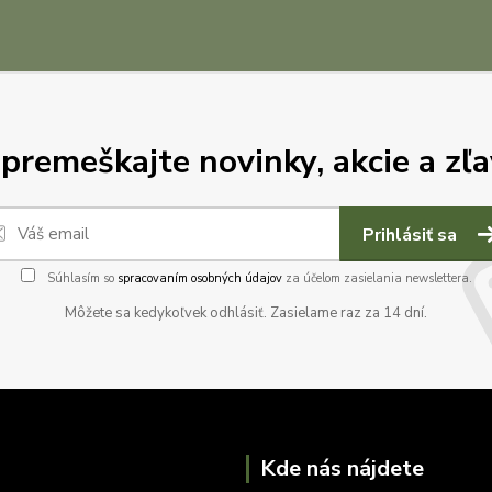
premeškajte novinky, akcie a zľa
Prihlásiť sa
Súhlasím so
spracovaním osobných údajov
za účelom zasielania newslettera.
Môžete sa kedykoľvek odhlásiť. Zasielame raz za 14 dní.
Kde nás nájdete