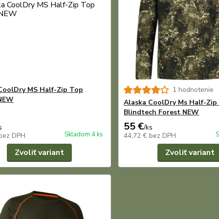
CoolDry MS Half-Zip Top
1 hodnotenie
 NEW
Alaska CoolDry Ms Half-Zip
Blindtech Forest NEW
55 €
s
/
ks
Skladom 4 ks
S
bez DPH
44,72 €
bez DPH
Zvoliť variant
Zvoliť variant