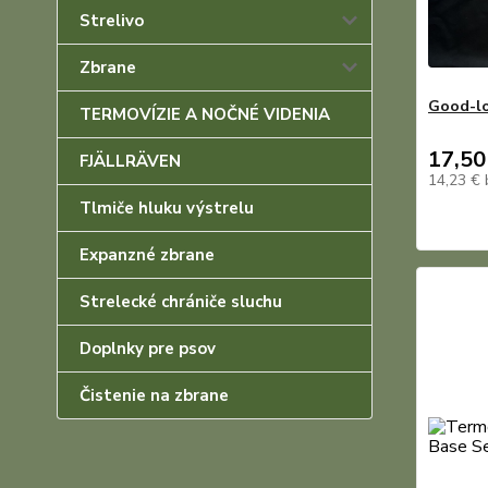
Strelivo
Zbrane
Good-lo
TERMOVÍZIE A NOČNÉ VIDENIA
17,50
FJÄLLRÄVEN
14,23 €
Tlmiče hluku výstrelu
Expanzné zbrane
Strelecké chrániče sluchu
Doplnky pre psov
Čistenie na zbrane