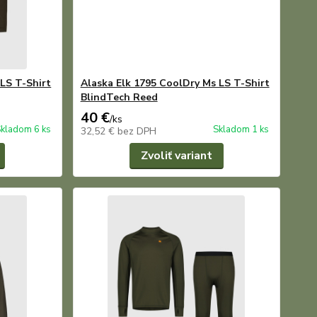
 LS T-Shirt
Alaska Elk 1795 CoolDry Ms LS T-Shirt
BlindTech Reed
40 €
/
ks
kladom 6 ks
Skladom 1 ks
32,52 €
bez DPH
Zvoliť variant