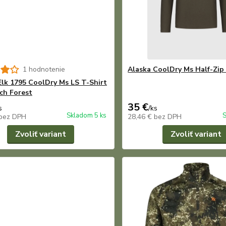
1 hodnotenie
Alaska CoolDry Ms Half-Zip
Elk 1795 CoolDry Ms LS T-Shirt
ch Forest
35 €
s
/
ks
Skladom 5 ks
S
bez DPH
28,46 €
bez DPH
Zvoliť variant
Zvoliť variant