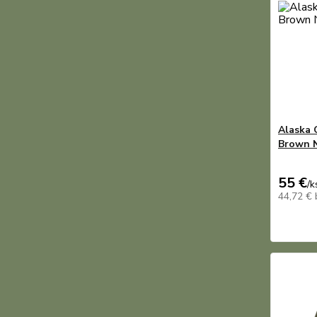
Alaska 
Brown
55 €
/
k
44,72 €