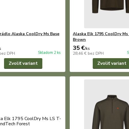
ádlo Alaska CoolDry Ms Base
Alaska Elk 1795 CoolDry Ms
Brown
35 €
s
/
ks
Skladom 2 ks
S
bez DPH
28,46 €
bez DPH
Zvoliť variant
Zvoliť variant