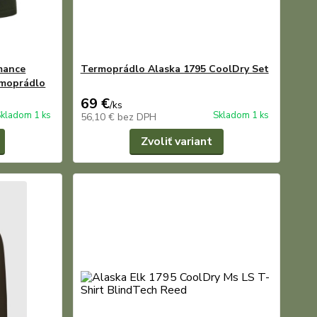
mance
Termoprádlo Alaska 1795 CoolDry Set
rmoprádlo
69 €
/
ks
kladom 1 ks
Skladom 1 ks
56,10 €
bez DPH
Zvoliť variant