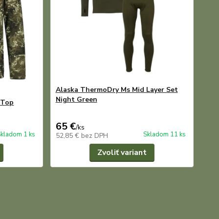
Alaska ThermoDry Ms Mid Layer Set
Night Green
 Top
65 €
/
ks
kladom 1 ks
Skladom 11 ks
52,85 €
bez DPH
Zvoliť variant