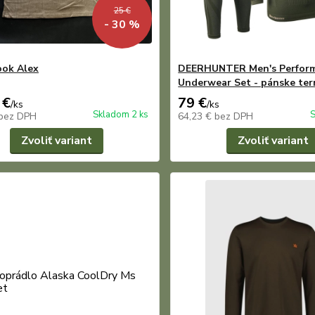
25 €
- 30 %
ok Alex
DEERHUNTER Men's Perfor
Underwear Set - pánske te
 €
79 €
/
ks
/
ks
Skladom 2 ks
S
bez DPH
64,23 €
bez DPH
Zvoliť variant
Zvoliť variant