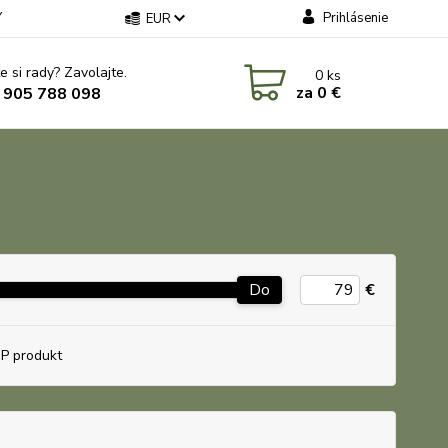
Y
Prihlásenie
EUR
e si rady? Zavolajte.
0
ks
za
0 €
 905 788 098
Do
€
P produkt