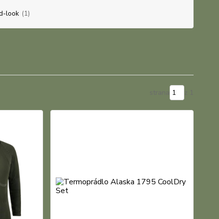
d-look
(1)
strana
z 1