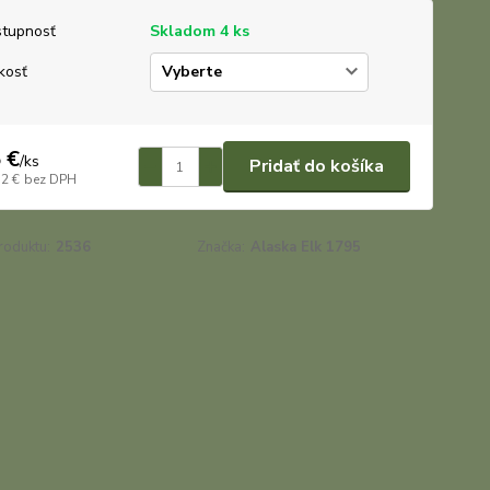
tupnosť
Skladom 4 ks
kosť
 €
/
ks
Pridať do košíka
72 €
bez DPH
roduktu:
2536
Značka:
Alaska Elk 1795