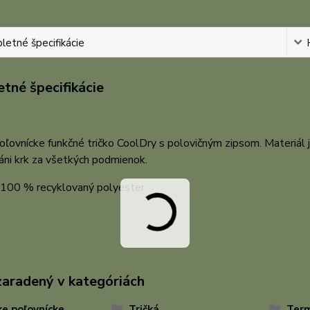
etné špecifikácie
tné špecifikácie
ľovnícke funkčné tričko CoolDry s polovičným zipsom. Materiál 
ráni krk za všetkých podmienok.
: 100 % recyklovaný polyester
zaradený v kategóriách
e poľovnícke
Tričká
Term