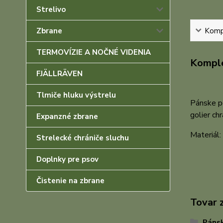
Strelivo
Kompl
Zbrane
TERMOVÍZIE A NOČNÉ VIDENIA
Komple
FJÄLLRÄVEN
Tlmiče hluku výstrelu
Pánske po
golier ch
Expanzné zbrane
Materiál
Strelecké chrániče sluchu
Doplnky pre psov
Čistenie na zbrane
Tovar 
Pánsk