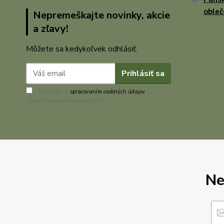
obleč
Nepremeškajte novinky, akcie
a zľavy!
Môžete sa kedykoľvek odhlásiť.
Prihlásiť sa
Súhlasím so
spracovaním osobných údajov
za
účelom zasielania newslettera.
Ne