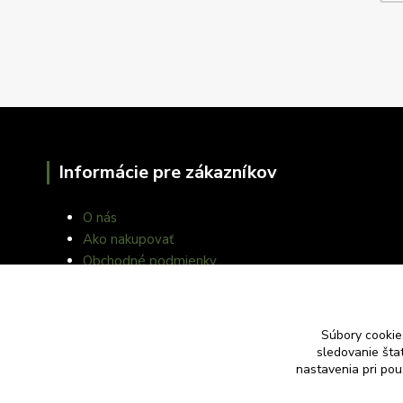
Informácie pre zákazníkov
O nás
Ako nakupovať
Obchodné podmienky
Fotogaléria
Kontakty
Blog
Súbory cookie
sledovanie šta
nastavenia pri pou