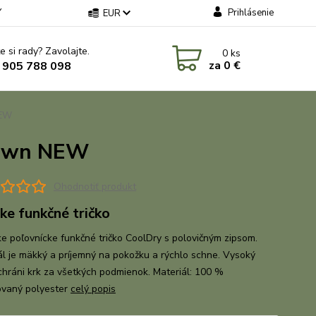
Y
Prihlásenie
EUR
e si rady? Zavolajte.
0
ks
za
0 €
 905 788 098
NEW
rown NEW
Ohodnotiť produkt
ke funkčné tričko
 poľovnícke funkčné tričko CoolDry s polovičným zipsom.
ál je mäkký a príjemný na pokožku a rýchlo schne. Vysoký
 chráni krk za všetkých podmienok. Materiál: 100 %
ovaný polyester
celý popis