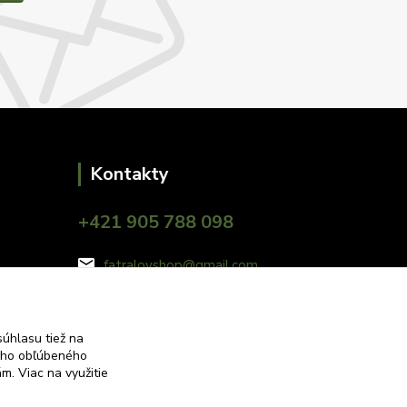
Kontakty
+421 905 788 098
fatralovshop@gmail.com
úhlasu tiež na
ášho obľúbeného
iám.
Viac na využitie