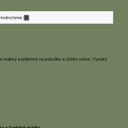
Hodnotenie
0
je mäkký a príjemný na pokožku a rýchlo schne. Vysoký
o a funkčné prádlo