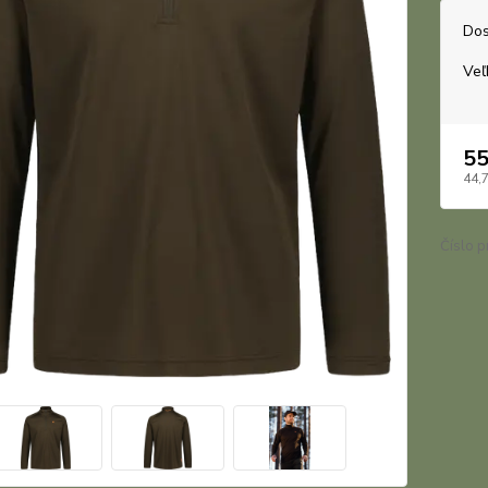
Dos
Veľ
55
44,
Číslo p