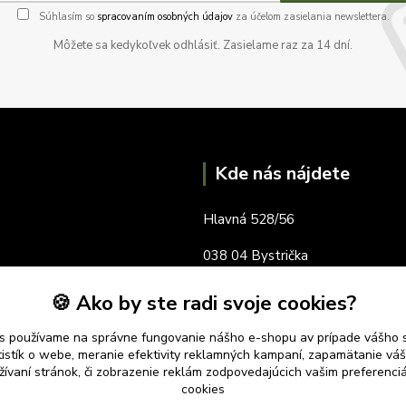
Súhlasím so
spracovaním osobných údajov
za účelom zasielania newslettera.
Môžete sa kedykoľvek odhlásiť. Zasielame raz za 14 dní.
Kde nás nájdete
Hlavná 528/56
038 04 Bystrička
okres Martin
🍪 Ako by ste radi svoje cookies?
s používame na správne fungovanie nášho e-shopu av prípade vášho s
tistík o webe, meranie efektivity reklamných kampaní, zapamätanie v
žívaní stránok, či zobrazenie reklám zodpovedajúcich vašim preferenc
cookies