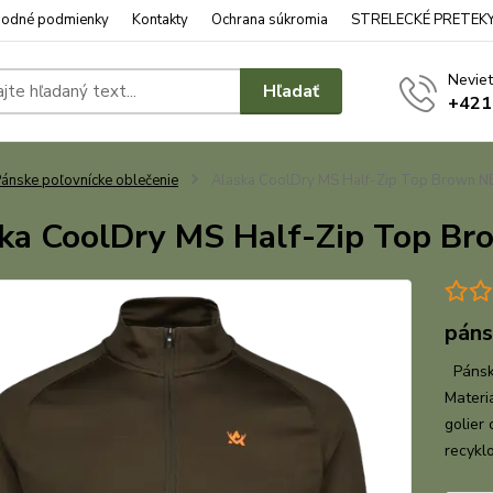
odné podmienky
Kontakty
Ochrana súkromia
STRELECKÉ PRETEK
Neviet
Hľadať
+421
ánske poľovnícke oblečenie
Alaska CoolDry MS Half-Zip Top Brown 
ka CoolDry MS Half-Zip Top B
páns
Pánske
Materi
golier
recykl