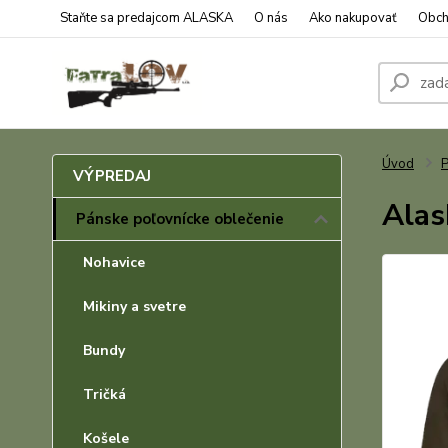
Staňte sa predajcom ALASKA
O nás
Ako nakupovať
Obch
Úvod
P
VÝPREDAJ
Alas
Pánske poľovnícke oblečenie
Nohavice
Mikiny a svetre
Bundy
Tričká
Košele