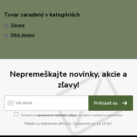
Tovar zaradený v kategóriách
Zbrane
Dlhé zbrane
Nepremeškajte novinky, akcie a
zľavy!
Prihlásiť sa
Súhlasím so
spracovaním osobných údajov
za účelom zasielania newslettera.
Môžete sa kedykoľvek odhlásiť. Zasielame raz za 14 dní.