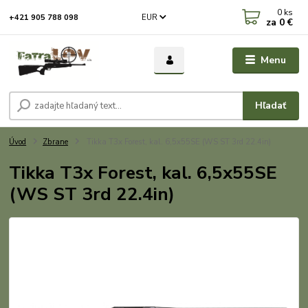
0
ks
EUR
+421 905 788 098
za
0 €
Menu
Hľadať
Úvod
Zbrane
Tikka T3x Forest, kal. 6,5x55SE (WS ST 3rd 22.4in)
Tikka T3x Forest, kal. 6,5x55SE
(WS ST 3rd 22.4in)