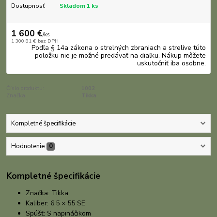
Dostupnosť
Skladom 1 ks
1 600 €
/
ks
1 300,81 €
bez DPH
Podľa § 14a zákona o strelných zbraniach a strelive túto
položku nie je možné predávať na diaľku. Nákup môžete
uskutočniť iba osobne.
Číslo produktu:
1002
Značka:
Tikka
Kompletné špecifikácie
Hodnotenie
0
Kompletné špecifikácie
Značka:
Tikka
Kaliber:
6.5 × 55 SE
Spúšť:
S napináčikom