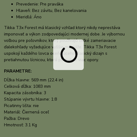
Prevedenie:
Pre praváka
Hlaveň:
Bez závitu, Bez kanelovania
Mieridlá:
Áno
Tikka T3x Forest má klasický vzhľad ktorý nikdy neprestáva
imponovať a výkon zodpovedajúci modernej dobe. Je výbornou
voľbou pre poľovníkov, ktorý používajú veľké zameriavacie
ďalekohľady vyžadujúce vyššie montáže. Tikka T3x Forest
uspokojí každého lovca oceňujúceho klasický dizajn s
pretiahnutou lícnicou, ktorá poskytuje viac opory.
PARAMETRE:
Dĺžka hlavne: 569 mm (22.4 in)
Celková dĺžka: 1083 mm
Kapacita zásobníka: 3
Stúpanie vývrtu hlavne: 1:8
Picatinny lišta: nie
Materiál: Čiernená oceľ
Pažba: Drevo
Hmotnosť: 3.1 Kg