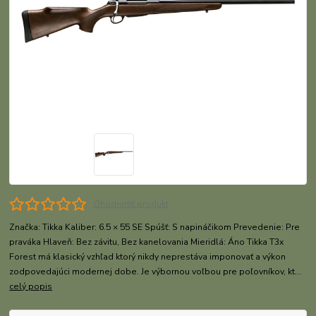
Ohodnotiť produkt
Značka: Tikka Kaliber: 6.5 × 55 SE Spúšť: S napináčikom Prevedenie: Pre
praváka Hlaveň: Bez závitu, Bez kanelovania Mieridlá: Áno Tikka T3x
Forest má klasický vzhľad ktorý nikdy neprestáva imponovať a výkon
zodpovedajúci modernej dobe. Je výbornou voľbou pre poľovníkov, kt...
celý popis