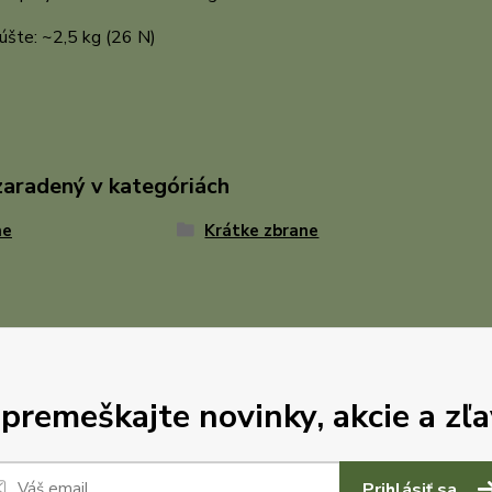
úšte: ~2,5 kg (26 N)
zaradený v kategóriách
ne
Krátke zbrane
premeškajte novinky, akcie a zľa
Prihlásiť sa