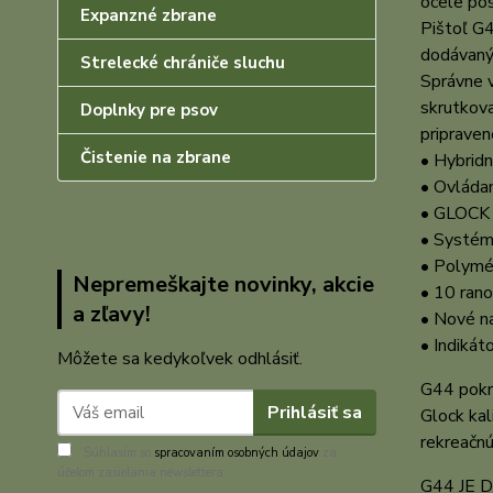
ocele pos
Expanzné zbrane
Pištoľ G4
dodávanýc
Strelecké chrániče sluchu
Správne v
skrutkova
Doplnky pre psov
pripraven
Čistenie na zbrane
• Hybrid
• Ovládan
• GLOCK 
• Systém
• Polymé
Nepremeškajte novinky, akcie
• 10 rano
a zľavy!
• Nové n
• Indikát
Môžete sa kedykoľvek odhlásiť.
G44 pokra
Prihlásiť sa
Glock kal
rekreačnú
Súhlasím so
spracovaním osobných údajov
za
účelom zasielania newslettera.
G44 JE 