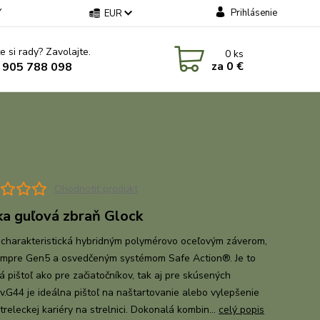
Y
Prihlásenie
EUR
e si rady? Zavolajte.
0
ks
za
0 €
 905 788 098
Ohodnotiť produkt
ka guľová zbraň Glock
 charakteristická hybridným polymérovo oceľovým záverom,
ýmpre Gen5 a osvedčeným systémom Safe Action®. Je to
á pištoľ ako pre začiatočníkov, tak aj pre skúsených
ov.G44 je ideálna pištoľ na naštartovanie alebo vylepšenie
treleckej kariéry na strelnici. Dokonalá kombin...
celý popis