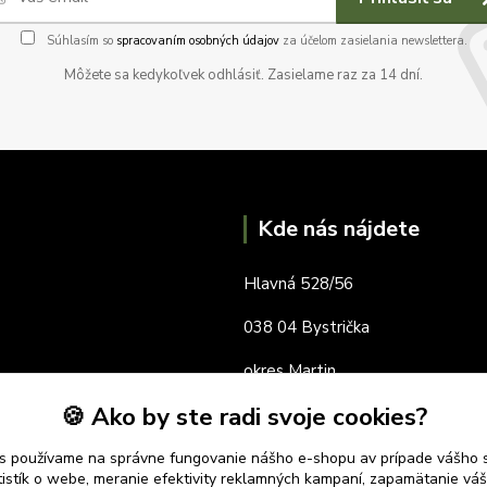
Súhlasím so
spracovaním osobných údajov
za účelom zasielania newslettera.
Môžete sa kedykoľvek odhlásiť. Zasielame raz za 14 dní.
Kde nás nájdete
Hlavná 528/56
038 04 Bystrička
okres Martin
🍪 Ako by ste radi svoje cookies?
s používame na správne fungovanie nášho e-shopu av prípade vášho s
tistík o webe, meranie efektivity reklamných kampaní, zapamätanie v