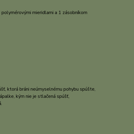
i polymérovými mieridlami a 1 zásobníkom
spúšť, ktorá bráni neúmyselnému pohybu spúšte,
ápalke, kým nie je stlačená spúšť,
á.