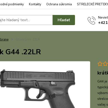
odné podmienky
Kontakty
Ochrana súkromia
STRELECKÉ PRETEK
Neviet
Hľadať
+421
brane
Glock G44 .22LR
k G44 .22LR
krát
G44 je
typick
výborn
strelc
vašej s