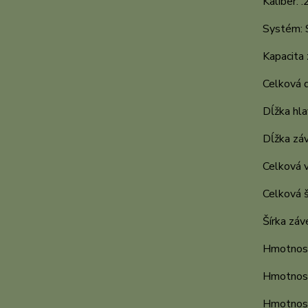
Kaliber: .2
Systém: 
Kapacita 
Celková d
Dĺžka hla
Dĺžka záv
Celková 
Celková š
Šírka záv
Hmotnosť
Hmotnosť
Hmotnosť