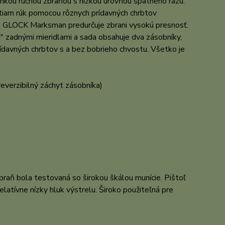
ahkou ručnou zbraňou s nízkou úrovňou spätného rázu.
tiam rúk pomocou rôznych prídavných chrbtov
veň GLOCK Marksman predurčuje zbrani vysokú presnosť.
" zadnými mieridlami a sada obsahuje dva zásobníky,
rídavných chrbtov s a bez bobrieho chvostu. Všetko je
reverzibilný záchyt zásobníka)
Zbraň bola testovaná so širokou škálou munície. Pištoľ
elatívne nízky hluk výstrelu. Široko použiteľná pre