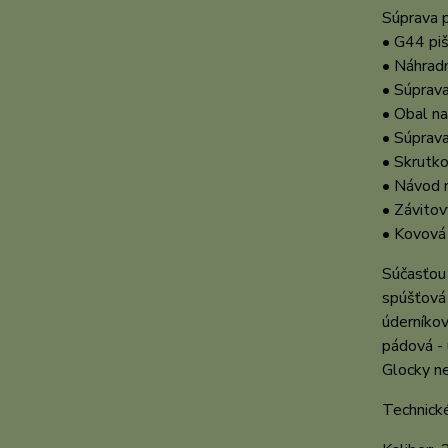
Súprava p
• G44 pi
• Náhradn
• Súprava
• Obal na
• Súprava
• Skrutko
• Návod 
• Závito
• Kovová
Súčasťou 
spúšťová 
úderníkov
pádová - 
Glocky ne
Technick