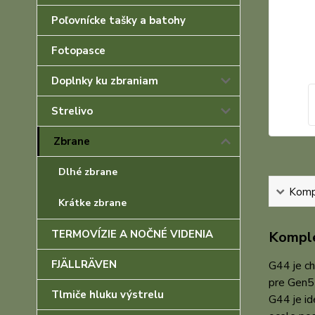
Poľovnícke tašky a batohy
Fotopasce
Doplnky ku zbraniam
Strelivo
Zbrane
Dlhé zbrane
Kompl
Krátke zbrane
TERMOVÍZIE A NOČNÉ VIDENIA
Komple
FJÄLLRÄVEN
G44 je c
pre Gen5 
Tlmiče hluku výstrelu
G44 je id