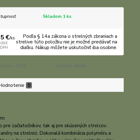
tupnosť
Skladom 1 ks
Podľa § 14a zákona o strelných zbraniach a
5 €
/
ks
strelive túto položku nie je možné predávať na
,09 €
diaľku. Nákup môžete uskutočniť iba osobne.
 DPH
roduktu:
1741
Výrobca:
Glock
Hodnotenie
0
kým
re začiatočníkov, tak aj pre skúsených strelcov.
kariéry na strelnici. Dokonalá kombinácia polyméru a