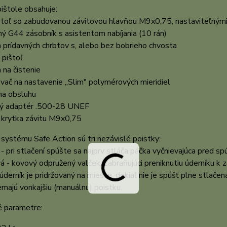
ištole obsahuje:
štoľ so zabudovanou závitovou hlavňou M9x0,75, nastaviteľným
ý G44 zásobník s asistentom nabíjania (10 rán)
 prídavných chrbtov s, alebo bez bobrieho chvosta
 pištoľ
 na čistenie
vač na nastavenie „Slim" polymérových mieridiel
na obsluhu
vý adaptér .500-28 UNEF
 krytka závitu M9x0,75
systému Safe Action sú tri nezávislé poistky:
- pri stlačení spúšte sa najprv stláča páčka vyčnievajúca pred 
á - kovový odpružený valček, zabraňujúci preniknutiu úderníku k z
úderník je pridržovaný na mieste, dokiaľ nie je spúšť plne stlačen
majú vonkajšiu (manuálnu) poistku.
é parametre: