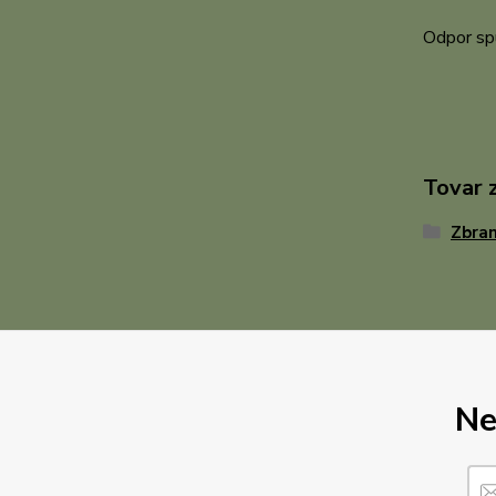
Odpor sp
Tovar 
Zbra
Ne