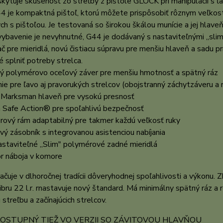
kytuje skúsenosť zo streľby z pištole GLOCK pri manipulácii s ľ
4 je kompaktná pištoľ, ktorú môžete prispôsobiť rôznym veľkos
h s pištoľou. Je testovaná so širokou škálou munície a jej hla
ybavenie je nevyhnutné, G44 je dodávaný s nastaviteľnými „slim
č pre mieridlá, novú čistiacu súpravu pre menšiu hlaveň a sadu p
é splniť potreby strelca.
ný polymérovo oceľový záver pre menšiu hmotnosť a spätný ráz
ie pre ľavo aj pravorukých strelcov (obojstranný záchytzáveru a 
Marksman hlaveň pre vysokú presnosť
 Safe Action® pre spoľahlivú bezpečnosť
rový rám adaptabilný pre takmer každú veľkosť ruky
vý zásobník s integrovanou asistenciou nabíjania
astaviteľné „Slim" polymérové zadné mieridlá
or náboja v komore
čuje v dlhoročnej tradícii dôveryhodnej spoľahlivosti a výkonu. 
ibru 22 l.r. rnastavuje nový štandard. Má minimálny spätný ráz a r
 streľbu a začínajúcich strelcov.
DOSTUPNÝ TIEŽ VO VERZII SO ZÁVITOVOU HLAVŇOU