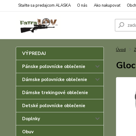
Staňte sa predajcom ALASKA
O nás
Ako nakupovať
Obch
Úvod
Z
VÝPREDAJ
Gloc
Pánske poľovnícke oblečenie
Dámske poľovnícke oblečenie
Dámske trekingové oblečenie
Detské poľovnícke oblečenie
Doplnky
Obuv