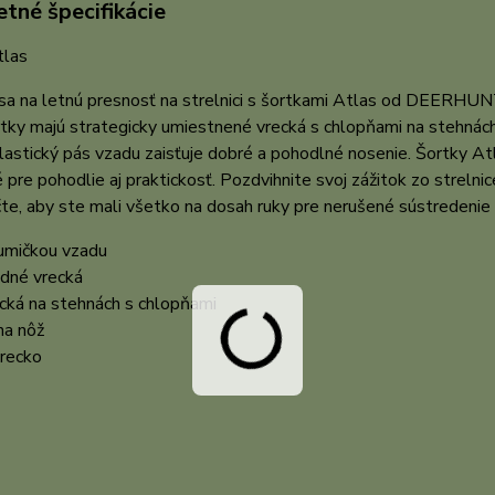
tné špecifikácie
tlas
sa na letnú presnosť na strelnici s šortkami Atlas od DEERHUNT
tky majú strategicky umiestnené vrecká s chlopňami na stehnách
lastický pás vzadu zaisťuje dobré a pohodlné nosenie. Šortky A
 pre pohodlie aj praktickosť. Pozdvihnite svoj zážitok zo streln
e, aby ste mali všetko na dosah ruky pre nerušené sústredenie 
gumičkou vzadu
edné vrecká
cká na stehnách s chlopňami
na nôž
vrecko