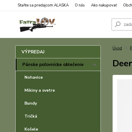
Staňte sa predajcom ALASKA
O nás
Ako nakupovať
Obch
Úvod
P
VÝPREDAJ
Deer
Pánske poľovnícke oblečenie
Nohavice
Mikiny a svetre
Bundy
Tričká
Košele