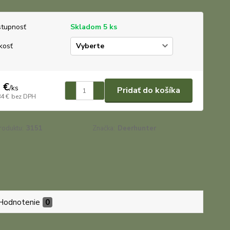
tupnosť
Skladom 5 ks
kosť
 €
/
ks
Pridať do košíka
84 €
bez DPH
roduktu:
3151
Značka:
Deerhunter
Hodnotenie
0