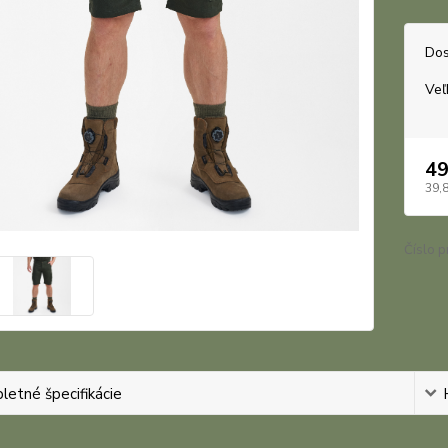
Dos
Veľ
49
39,
Číslo p
etné špecifikácie