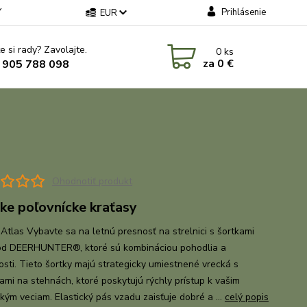
Y
Prihlásenie
EUR
e si rady? Zavolajte.
0
ks
za
0 €
 905 788 098
Ohodnotiť produkt
ke poľovnícke kraťasy
 Atlas Vybavte sa na letnú presnosť na strelnici s šortkami
od DEERHUNTER®, ktoré sú kombináciou pohodlia a
osti. Tieto šortky majú strategicky umiestnené vrecká s
ami na stehnách, ktoré poskytujú rýchly prístup k vašim
ckým veciam. Elastický pás vzadu zaisťuje dobré a ...
celý popis