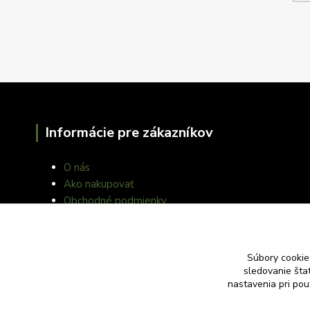
Informácie pre zákazníkov
O nás
Ako nakupovať
Obchodné podmienky
Fotogaléria
Kontakty
Blog
Súbory cookie
sledovanie šta
nastavenia pri pou