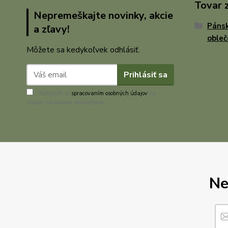
Tovar 
Nepremeškajte novinky, akcie
Pánsk
a zľavy!
obleč
Môžete sa kedykoľvek odhlásiť.
Prihlásiť sa
Súhlasím so
spracovaním osobných údajov
za
účelom zasielania newslettera.
Ne