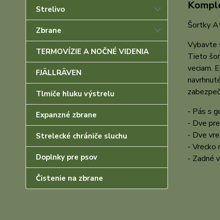
Komple
Strelivo
Šortky A
Zbrane
Vybavte 
TERMOVÍZIE A NOČNÉ VIDENIA
Tieto šor
veciam. E
FJÄLLRÄVEN
navrhnuté
zabezpečt
Tlmiče hluku výstrelu
- Pás s 
Expanzné zbrane
- Dve pr
- Dve vre
Strelecké chrániče sluchu
- Vrecko 
Doplnky pre psov
- Zadné 
Čistenie na zbrane