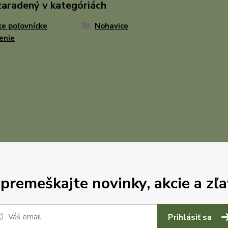
zaradený v kategóriách
e poľovnícke
Nohavice
enie
premeškajte novinky, akcie a zľa
Prihlásiť sa