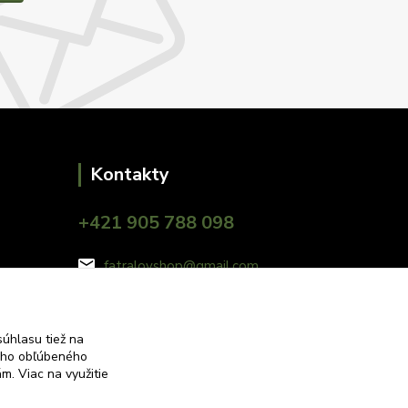
Kontakty
+421 905 788 098
fatralovshop@gmail.com
úhlasu tiež na
ášho obľúbeného
iám.
Viac na využitie