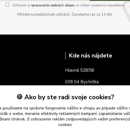
Súhlasím so
spracovaním osobných údajov
za účelom zasielania newslettera.
Môžete sa kedykoľvek odhlásiť. Zasielame raz za 14 dní.
Kde nás nájdete
Hlavná 528/56
038 04 Bystrička
okres Martin
🍪 Ako by ste radi svoje cookies?
s používame na správne fungovanie nášho e-shopu av prípade vášho s
tistík o webe, meranie efektivity reklamných kampaní, zapamätanie v
žívaní stránok, či zobrazenie reklám zodpovedajúcich vašim preferenc
cookies