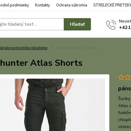
odné podmienky
Kontakty
Ochrana súkromia
STRELECKÉ PRETEK
Neviet
Hľadať
+421
ánske poľovnícke oblečenie
Deerhunter Atlas Shorts
hunter Atlas Shorts
páns
Šortky
Atlas 
funkčn
chlopň
strele