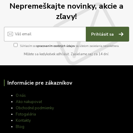
Nepremeškajte novinky, akcie a
zľavy!
Prihlásiť sa
Súhlasím so
spracovaním osobných údajov
za účelom zasielania newslettera.
Môžete sa kedykoľvek odhlásiť. Zasielame raz za 14 dní.
Informácie pre zákazníkov
O nás
Ako nakupovať
Obchodné podmienky
Fotogaléria
Kontakty
Blog