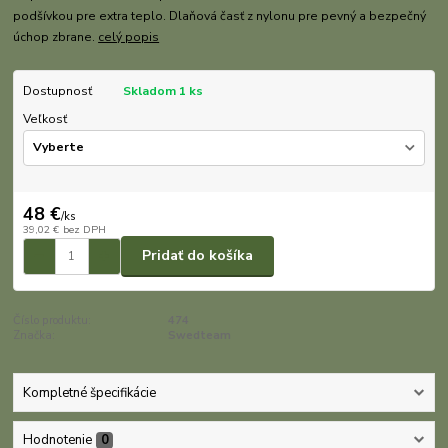
podšívkou pre extra teplo. Dlaňová časť z nylonu pre pevný a bezpečný
úchop zbrane.
celý popis
Dostupnosť
Skladom 1 ks
Veľkosť
48 €
/
ks
39,02 €
bez DPH
Pridať do košíka
Číslo produktu:
474
Značka:
Swedteam
Kompletné špecifikácie
Hodnotenie
0