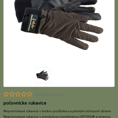
Ohodnotiť produkt
poľovnícke rukavice
Nepremokavé rukavice s tenkou podšívkou a pevným úchopom zbrane.
Nepremokavé rukavice s priedušnou membránou HIPORA® a vlnenou