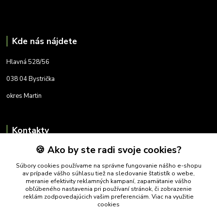
Kde nás nájdete
Hlavná 528/56
038 04 Bystrička
okres Martin
Kontakty
🍪 Ako by ste radi svoje cookies?
+421 905 788 098
Súbory cookies používame na správne fungovanie nášho e-shopu
fatralovshop@gmail.com
av prípade vášho súhlasu tiež na sledovanie štatistík o webe,
meranie efektivity reklamných kampaní, zapamätanie vášho
obľúbeného nastavenia pri používaní stránok, či zobrazenie
reklám zodpovedajúcich vašim preferenciám.
Viac na využitie
cookies