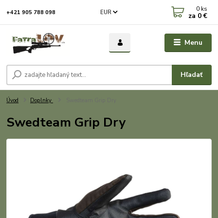
0
ks
EUR
+421 905 788 098
za
0 €
Menu
Hľadať
Úvod
Doplnky
Swedteam Grip Dry
Swedteam Grip Dry