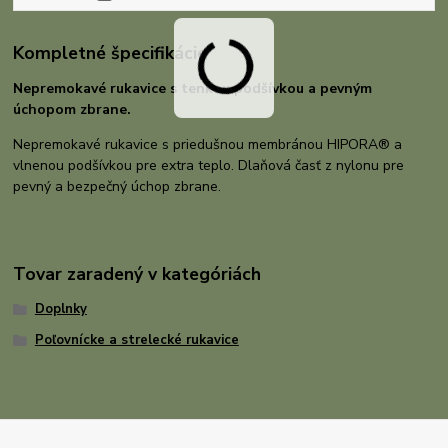
Kompletné špecifikácie
Nepremokavé rukavice s tenkou podšívkou a pevným
úchopom zbrane.
Nepremokavé rukavice s priedušnou membránou HIPORA® a
vlnenou podšívkou pre extra teplo. Dlaňová časť z nylonu pre
pevný a bezpečný úchop zbrane.
Tovar zaradený v kategóriách
Doplnky
Poľovnícke a strelecké rukavice